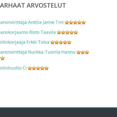
PARHAAT ARVOSTELUT
ianonvirittäjä Anttila Janne Tmi
ianokorjaamo Risto Taavila
oitinkorjaaja Erkki Tolsa
ianonvirittäjä Nurkka-Tuorila Hannu
oitinhuolto Ci