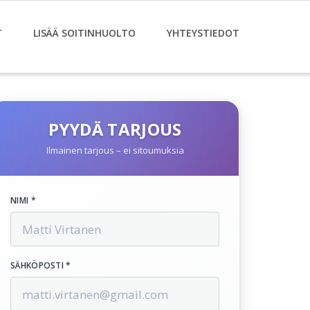
T
LISÄÄ SOITINHUOLTO
YHTEYSTIEDOT
PYYDÄ TARJOUS
Ilmainen tarjous – ei sitoumuksia
NIMI *
SÄHKÖPOSTI *