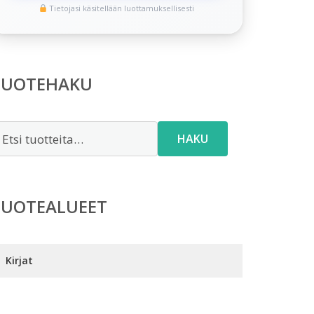
Tietojasi käsitellään luottamuksellisesti
TUOTEHAKU
tsi:
HAKU
TUOTEALUEET
Kirjat