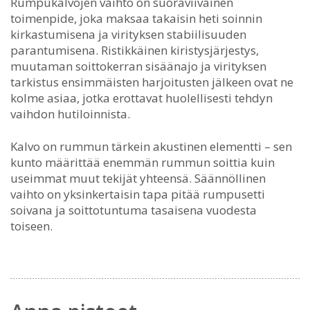
Rumpukalvojen vaihto on suoraviivainen
toimenpide, joka maksaa takaisin heti soinnin
kirkastumisena ja virityksen stabiilisuuden
parantumisena. Ristikkäinen kiristysjärjestys,
muutaman soittokerran sisäänajo ja virityksen
tarkistus ensimmäisten harjoitusten jälkeen ovat ne
kolme asiaa, jotka erottavat huolellisesti tehdyn
vaihdon hutiloinnista.
Kalvo on rummun tärkein akustinen elementti – sen
kunto määrittää enemmän rummun soittia kuin
useimmat muut tekijät yhteensä. Säännöllinen
vaihto on yksinkertaisin tapa pitää rumpusetti
soivana ja soittotuntuma tasaisena vuodesta
toiseen.