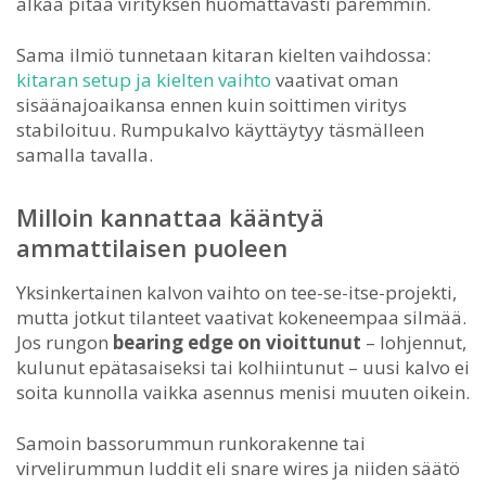
alkaa pitää virityksen huomattavasti paremmin.
Sama ilmiö tunnetaan kitaran kielten vaihdossa:
kitaran setup ja kielten vaihto
vaativat oman
sisäänajoaikansa ennen kuin soittimen viritys
stabiloituu. Rumpukalvo käyttäytyy täsmälleen
samalla tavalla.
Milloin kannattaa kääntyä
ammattilaisen puoleen
Yksinkertainen kalvon vaihto on tee-se-itse-projekti,
mutta jotkut tilanteet vaativat kokeneempaa silmää.
Jos rungon
bearing edge on vioittunut
– lohjennut,
kulunut epätasaiseksi tai kolhiintunut – uusi kalvo ei
soita kunnolla vaikka asennus menisi muuten oikein.
Samoin bassorummun runkorakenne tai
virvelirummun luddit eli snare wires ja niiden säätö