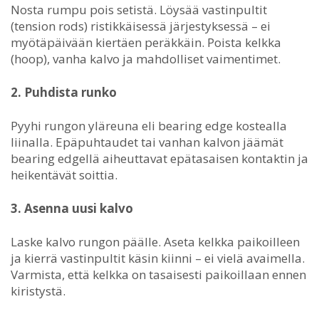
Nosta rumpu pois setistä. Löysää vastinpultit
(tension rods) ristikkäisessä järjestyksessä – ei
myötäpäivään kiertäen peräkkäin. Poista kelkka
(hoop), vanha kalvo ja mahdolliset vaimentimet.
2. Puhdista runko
Pyyhi rungon yläreuna eli bearing edge kostealla
liinalla. Epäpuhtaudet tai vanhan kalvon jäämät
bearing edgellä aiheuttavat epätasaisen kontaktin ja
heikentävät soittia.
3. Asenna uusi kalvo
Laske kalvo rungon päälle. Aseta kelkka paikoilleen
ja kierrä vastinpultit käsin kiinni – ei vielä avaimella.
Varmista, että kelkka on tasaisesti paikoillaan ennen
kiristystä.