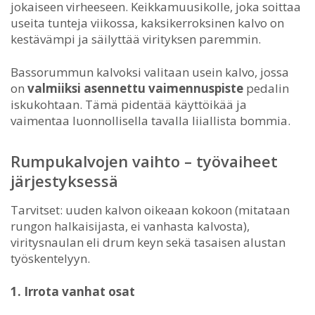
jokaiseen virheeseen. Keikkamuusikolle, joka soittaa
useita tunteja viikossa, kaksikerroksinen kalvo on
kestävämpi ja säilyttää virityksen paremmin.
Bassorummun kalvoksi valitaan usein kalvo, jossa
on
valmiiksi asennettu vaimennuspiste
pedalin
iskukohtaan. Tämä pidentää käyttöikää ja
vaimentaa luonnollisella tavalla liiallista bommia.
Rumpukalvojen vaihto – työvaiheet
järjestyksessä
Tarvitset: uuden kalvon oikeaan kokoon (mitataan
rungon halkaisijasta, ei vanhasta kalvosta),
viritysnaulan eli drum keyn sekä tasaisen alustan
työskentelyyn.
1. Irrota vanhat osat