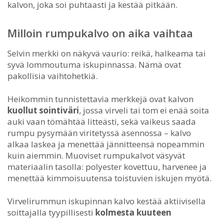
kalvon, joka soi puhtaasti ja kestää pitkään.
Milloin rumpukalvo on aika vaihtaa
Selvin merkki on näkyvä vaurio: reikä, halkeama tai
syvä lommoutuma iskupinnassa. Nämä ovat
pakollisia vaihtohetkiä.
Heikommin tunnistettavia merkkejä ovat kalvon
kuollut sointiväri
, jossa virveli tai tom ei enää soita
auki vaan tömähtää litteästi, sekä vaikeus saada
rumpu pysymään viritetyssä asennossa – kalvo
alkaa laskea ja menettää jännitteensä nopeammin
kuin aiemmin. Muoviset rumpukalvot väsyvät
materiaalin tasolla: polyester kovettuu, harvenee ja
menettää kimmoisuutensa toistuvien iskujen myötä.
Virvelirummun iskupinnan kalvo kestää aktiivisella
soittajalla tyypillisesti
kolmesta kuuteen