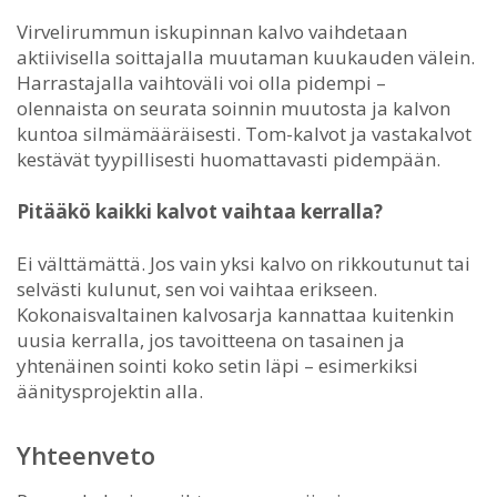
Virvelirummun iskupinnan kalvo vaihdetaan
aktiivisella soittajalla muutaman kuukauden välein.
Harrastajalla vaihtoväli voi olla pidempi –
olennaista on seurata soinnin muutosta ja kalvon
kuntoa silmämääräisesti. Tom-kalvot ja vastakalvot
kestävät tyypillisesti huomattavasti pidempään.
Pitääkö kaikki kalvot vaihtaa kerralla?
Ei välttämättä. Jos vain yksi kalvo on rikkoutunut tai
selvästi kulunut, sen voi vaihtaa erikseen.
Kokonaisvaltainen kalvosarja kannattaa kuitenkin
uusia kerralla, jos tavoitteena on tasainen ja
yhtenäinen sointi koko setin läpi – esimerkiksi
äänitysprojektin alla.
Yhteenveto