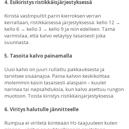
4. Esikiristys ristikkäisjärjestyksessä
Kiristä vastinpultit parin kierroksen verran
kerrallaan, ristikkäisessä järjestyksessä: kello 12 →
kello 6 → kello 3 → kello 9 ja niin edelleen. Tämä
varmistaa, että kalvo vetäytyy tasaisesti joka
suunnasta.
5. Tasoita kalvo painamalla
Uusi kalvo on juuri rullattu pakkauksesta ja
tarvitsee sisäänajoa. Paina kalvon keskikohtaa
molemmin käsin tasaisesti alaspäin – kuulet
narinaa tai napsahduksia, kun kalvo asettuu rungon
muotoon. Toista kiristys ristikkäisjärjestyksessä.
6. Viritys halutulle jännitteelle
Rumpua ei viritetä kiinteään Hz-taajuuteen kuten