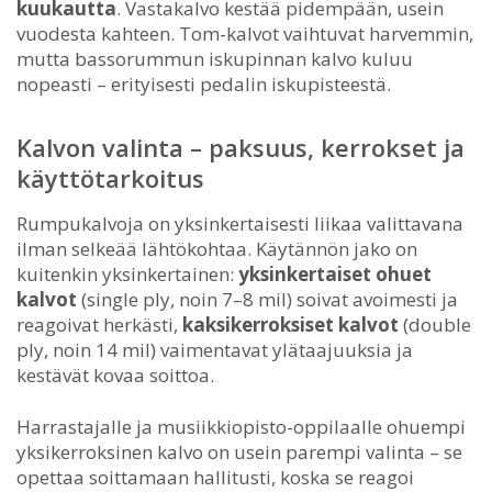
kuukautta
. Vastakalvo kestää pidempään, usein
vuodesta kahteen. Tom-kalvot vaihtuvat harvemmin,
mutta bassorummun iskupinnan kalvo kuluu
nopeasti – erityisesti pedalin iskupisteestä.
Kalvon valinta – paksuus, kerrokset ja
käyttötarkoitus
Rumpukalvoja on yksinkertaisesti liikaa valittavana
ilman selkeää lähtökohtaa. Käytännön jako on
kuitenkin yksinkertainen:
yksinkertaiset ohuet
kalvot
(single ply, noin 7–8 mil) soivat avoimesti ja
reagoivat herkästi,
kaksikerroksiset kalvot
(double
ply, noin 14 mil) vaimentavat ylätaajuuksia ja
kestävät kovaa soittoa.
Harrastajalle ja musiikkiopisto-oppilaalle ohuempi
yksikerroksinen kalvo on usein parempi valinta – se
opettaa soittamaan hallitusti, koska se reagoi