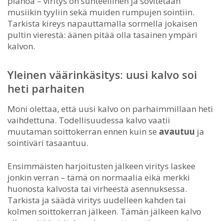
pianoa – viritys on suhteellinen ja sovitetaan
musiikin tyyliin sekä muiden rumpujen sointiin.
Tarkista kireys napauttamalla sormella jokaisen
pultin vierestä: äänen pitää olla tasainen ympäri
kalvon.
Yleinen väärinkäsitys: uusi kalvo soi
heti parhaiten
Moni olettaa, että uusi kalvo on parhaimmillaan heti
vaihdettuna. Todellisuudessa kalvo vaatii
muutaman soittokerran ennen kuin se
avautuu
ja
sointiväri tasaantuu.
Ensimmäisten harjoitusten jälkeen viritys laskee
jonkin verran – tämä on normaalia eikä merkki
huonosta kalvosta tai virheestä asennuksessa.
Tarkista ja säädä viritys uudelleen kahden tai
kolmen soittokerran jälkeen. Tämän jälkeen kalvo