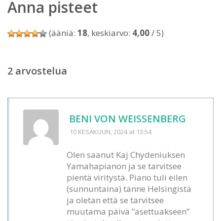
Anna pisteet
(ääniä:
18
, keskiarvo:
4,00
/ 5)
2 arvostelua
BENI VON WEISSENBERG
10 KESÄKUUN, 2024
at 13:54
Olen saanut Kaj Chydeniuksen
Yamahapianon ja se tarvitsee
pientä viritystä. Piano tuli eilen
(sunnuntaina) tänne Helsingistä
ja oletan että se tarvitsee
muutama päivä ”asettuakseen”