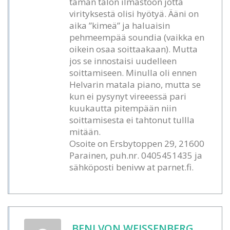
tämän talon ilmastoon jotta
virityksestä olisi hyötyä. Ääni on
aika ”kimeä” ja haluaisin
pehmeempää soundia (vaikka en
oikein osaa soittaakaan). Mutta
jos se innostaisi uudelleen
soittamiseen. Minulla oli ennen
Helvarin matala piano, mutta se
kun ei pysynyt vireeessä pari
kuukautta pitempään niin
soittamisesta ei tahtonut tullla
mitään.
Osoite on Ersbytoppen 29, 21600
Parainen, puh.nr. 0405451435 ja
sähköposti benivw at parnet.fi.
BENI VON WEISSENBERG