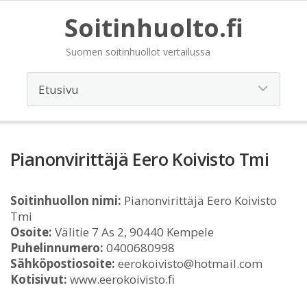
Soitinhuolto.fi
Suomen soitinhuollot vertailussa
Pianonvirittäjä Eero Koivisto Tmi
Soitinhuollon nimi:
Pianonvirittäjä Eero Koivisto
Tmi
Osoite:
Välitie 7 As 2, 90440 Kempele
Puhelinnumero:
0400680998
Sähköpostiosoite:
eerokoivisto@hotmail.com
Kotisivut:
www.eerokoivisto.fi