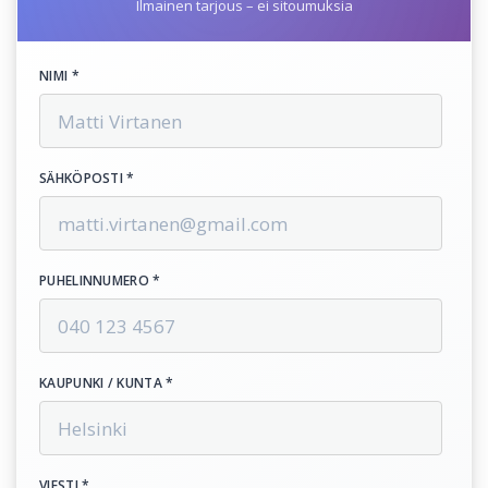
Ilmainen tarjous – ei sitoumuksia
NIMI *
SÄHKÖPOSTI *
PUHELINNUMERO *
KAUPUNKI / KUNTA *
VIESTI *