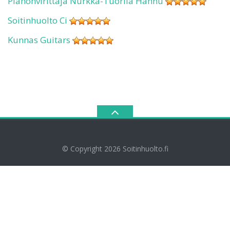
Pianonvirittäjä Nurkka-Tuorila Hannu
Soitinhuolto Ci
Kunnas Guitars
© Copyright 2026
Soitinhuolto.fi