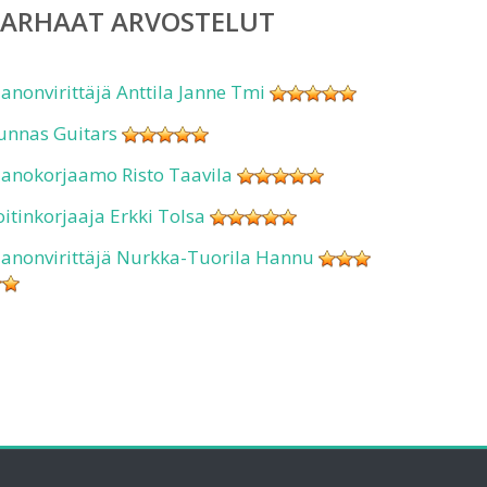
PARHAAT ARVOSTELUT
ianonvirittäjä Anttila Janne Tmi
unnas Guitars
ianokorjaamo Risto Taavila
oitinkorjaaja Erkki Tolsa
ianonvirittäjä Nurkka-Tuorila Hannu