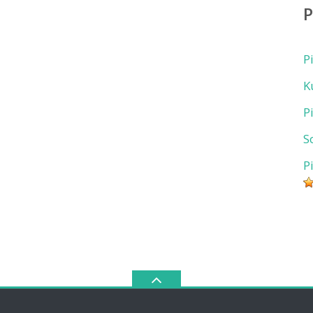
P
K
P
S
P