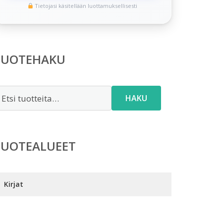
Tietojasi käsitellään luottamuksellisesti
TUOTEHAKU
tsi:
HAKU
TUOTEALUEET
Kirjat