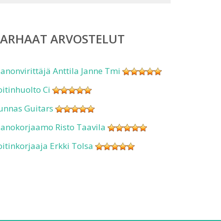
PARHAAT ARVOSTELUT
ianonvirittäjä Anttila Janne Tmi
oitinhuolto Ci
unnas Guitars
ianokorjaamo Risto Taavila
oitinkorjaaja Erkki Tolsa