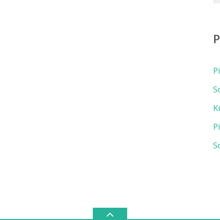
P
S
K
P
S