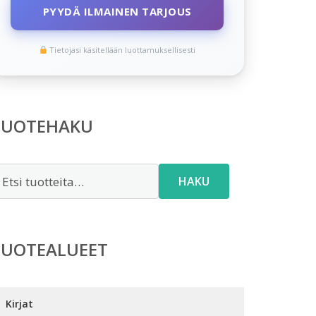
PYYDÄ ILMAINEN TARJOUS
Tietojasi käsitellään luottamuksellisesti
TUOTEHAKU
tsi:
HAKU
TUOTEALUEET
Kirjat