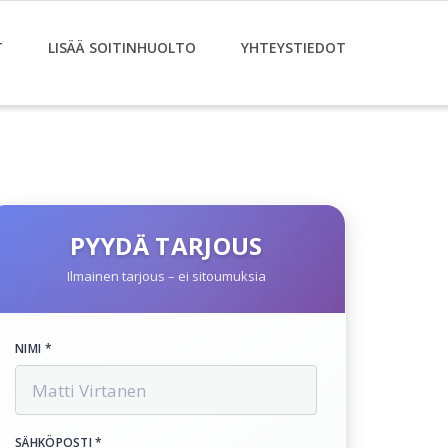
T
LISÄÄ SOITINHUOLTO
YHTEYSTIEDOT
PYYDÄ TARJOUS
Ilmainen tarjous – ei sitoumuksia
NIMI *
SÄHKÖPOSTI *