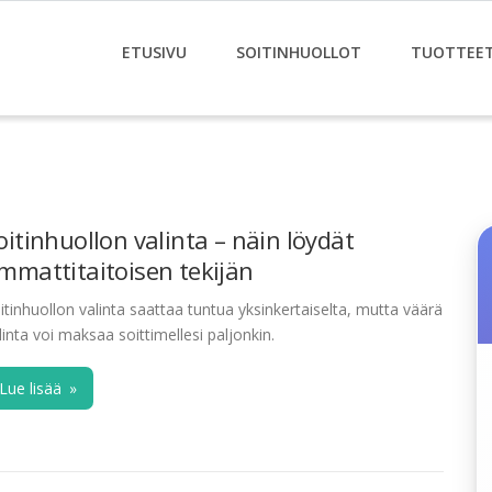
ETUSIVU
SOITINHUOLLOT
TUOTTEE
oitinhuollon valinta – näin löydät
mmattitaitoisen tekijän
itinhuollon valinta saattaa tuntua yksinkertaiselta, mutta väärä
linta voi maksaa soittimellesi paljonkin.
Lue lisää
»