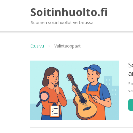
Soitinhuolto.fi
Suomen soitinhuollot vertailussa
Etusivu
Valintaoppaat
S
a
So
va